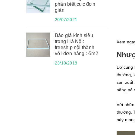
phân biệt cực đơn
giản
20/07/2021
Báo giá kính siêu
trong Hà Nội:
Xem ngay
freeship nội thành
Nhượ
với đơn hàng >5m2
23/10/2018
Do cũng l
thường, k
sản xuất.
năng nổ 
Với những
thường. T
này mang 