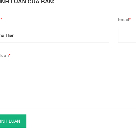
BÌNH LUẬN CỦA BẠN:
n
*
Email
*
 luận
*
BÌNH LUẬN