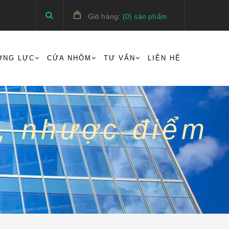
Giỏ hàng:
(
0
)
sản phẩm
ỜNG LỰC
CỬA NHÔM
TƯ VẤN
LIÊN HỆ
u, nhược điểm