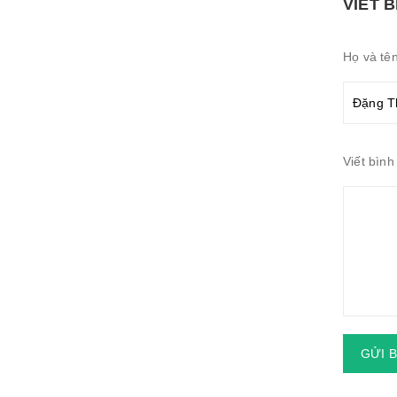
VIẾT 
Họ và tê
Viết bình
GỬI 