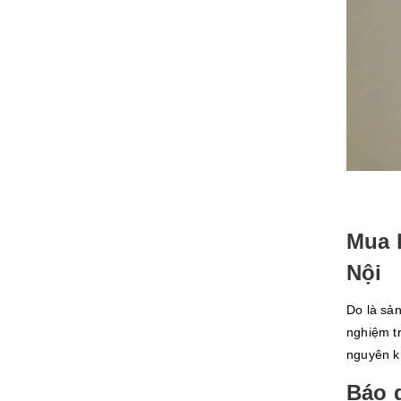
Mua k
Nội
Do là sản
nghiệm tr
nguyên kh
Báo g