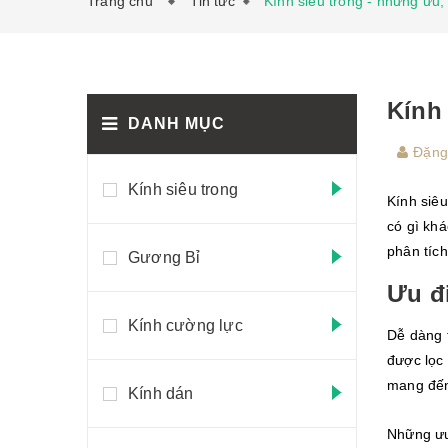
Trang chủ
Tin tức
Kính siêu trong - những ưu,
Kính
DANH MỤC
Đặng
Kính siêu trong
Kính siêu
có gì khá
phân tíc
Gương Bỉ
Ưu đ
Kính cường lực
Dễ dàng t
được lọc 
mang đến
Kính dán
Những ưu