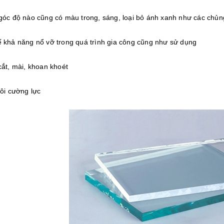
 góc độ nào cũng có màu trong, sáng, loại bỏ ánh xanh như các chủn
ế khả năng nổ vỡ trong quá trình gia công cũng như sử dụng
cắt, mài, khoan khoét
tôi cường lực