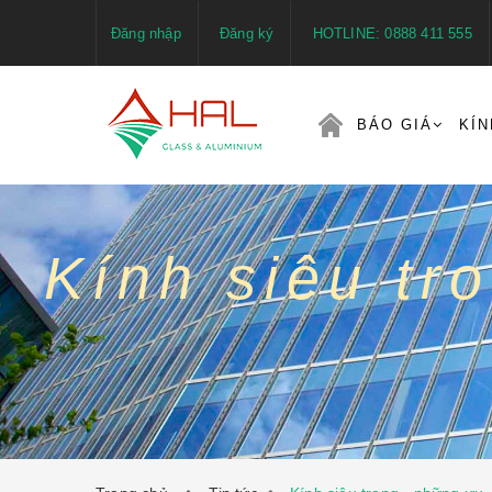
Đăng nhập
Đăng ký
HOTLINE: 0888 411 555
BÁO GIÁ
KÍN
Kính siêu tr