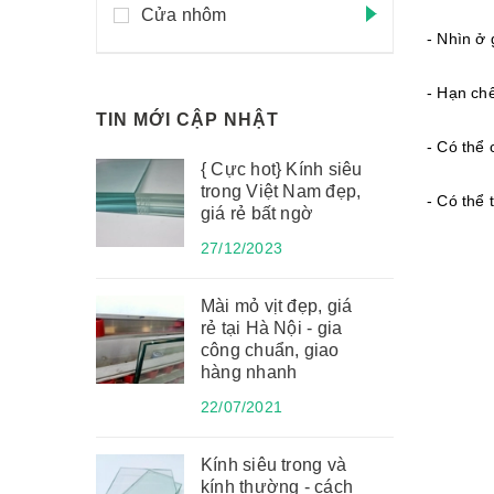
Cửa nhôm
- Nhìn ở
- Hạn ch
TIN MỚI CẬP NHẬT
- Có thể 
{ Cực hot} Kính siêu
trong Việt Nam đẹp,
- Có thể 
giá rẻ bất ngờ
27/12/2023
Mài mỏ vịt đẹp, giá
rẻ tại Hà Nội - gia
công chuẩn, giao
hàng nhanh
22/07/2021
Kính siêu trong và
kính thường - cách