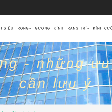
H SIÊU TRONG
GƯƠNG
KÍNH TRANG TRÍ
KÍNH CƯ
ong - những ư
cần lưu ý