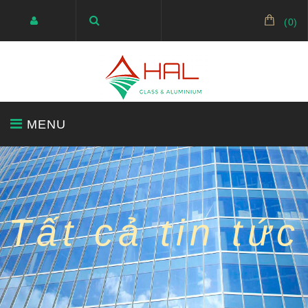
(
0
)
MENU
BÁO GIÁ
KÍNH SIÊU TRONG
GƯƠNG
Tất cả tin tức
KÍNH TRANG TRÍ
KÍNH CƯỜNG LỰC
CỬA NHÔM