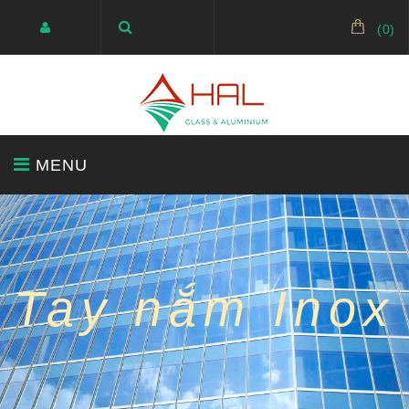
(
0
)
MENU
BÁO GIÁ
KÍNH SIÊU TRONG
GƯƠNG
Tay nắm Inox
KÍNH TRANG TRÍ
KÍNH CƯỜNG LỰC
CỬA NHÔM