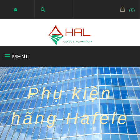
(
0
)
MENU
BÁO GIÁ
KÍNH SIÊU TRONG
GƯƠNG
Phụ kiện
hãng Hafele
KÍNH TRANG TRÍ
KÍNH CƯỜNG LỰC
CỬA NHÔM